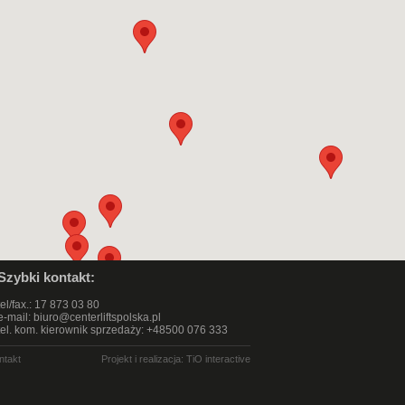
Szybki kontakt:
tel/fax.: 17 873 03 80
e-mail:
biuro@centerliftspolska.pl
tel. kom. kierownik sprzedaży: +48500 076 333
ntakt
Projekt i realizacja:
TiO interactive