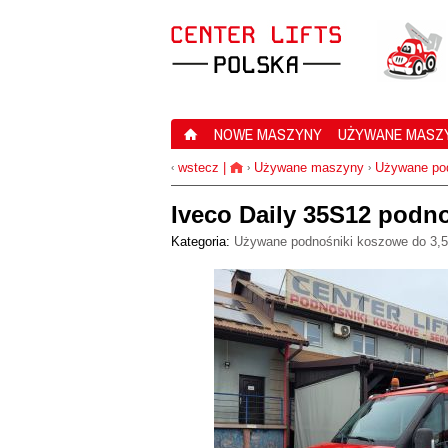
NOWE MASZYNY
UŻYWANE MASZ
wstecz
|
Używane maszyny
Używane pod
‹
›
›
Iveco Daily 35S12 podn
Kategoria:
Używane podnośniki koszowe do 3,5