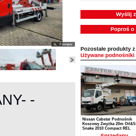
Wyślij 
Poproś o 
Pozostałe produkty z 
Używane podnośniki 
NY- -
Nissan Cabstar Podnośnik
Koszowy Zwyżka 20m Oil&St
Snake 2010 Compact REL
Sprzedany