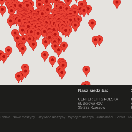
Nasz siedziba:
CENTER LIFTS POLSKA
ul. Borowa 42C
35-232 Rzeszów
O firmie
Nowe maszyny
Używane maszyny
Wynajem maszyn
Aktualności
Serwis
Ko