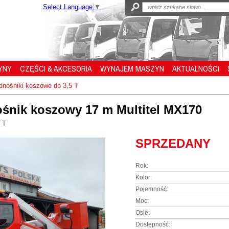
Select Language
▼
YNY
CZĘŚCI & AKCESORIA
WYNAJEM MASZYN
AKTUALNOŚCI
nośniki koszowe do 3,5 T
ośnik koszowy 17 m Multitel MX170
 T
SPRZEDANY
Rok:
Kolor:
Pojemność:
Moc:
Osie:
Dostępność: