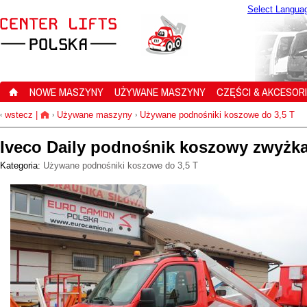
Select Langua
NOWE MASZYNY
UŻYWANE MASZYNY
CZĘŚCI & AKCESOR
wstecz
|
Używane maszyny
Używane podnośniki koszowe do 3,5 T
‹
›
›
Iveco Daily podnośnik koszowy zwyżka
Kategoria:
Używane podnośniki koszowe do 3,5 T