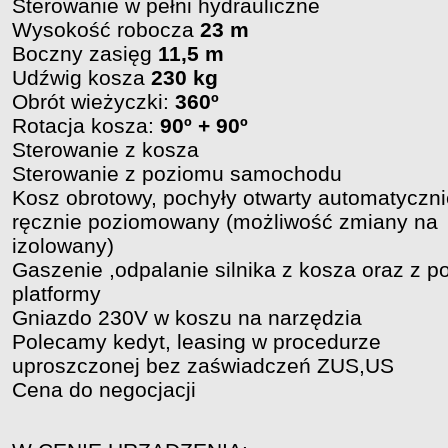
Sterowanie w pełni hydrauliczne
Wysokość robocza
23 m
Boczny zasięg
11,5 m
Udźwig kosza
230 kg
Obrót wieżyczki:
360
º
Rotacja kosza:
90º + 90
º
Sterowanie z kosza
Sterowanie z poziomu samochodu
Kosz obrotowy, pochyły otwarty automatyczni
ręcznie poziomowany (możliwość zmiany na
izolowany)
Gaszenie ,odpalanie silnika z kosza oraz z 
platformy
Gniazdo 230V w koszu na narzędzia
Polecamy kedyt, leasing w procedurze
uproszczonej bez zaświadczeń ZUS,US
Cena do negocjacji