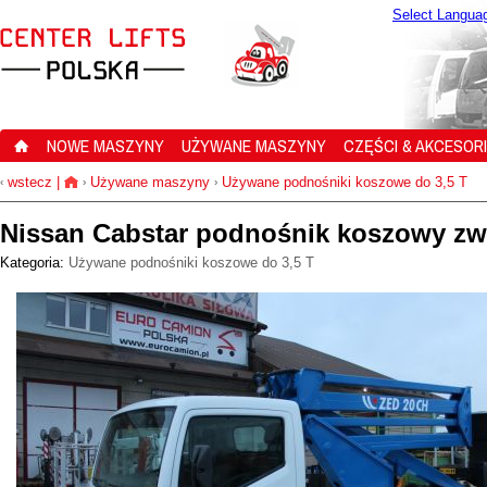
Select Langua
NOWE MASZYNY
UŻYWANE MASZYNY
CZĘŚCI & AKCESOR
wstecz
|
Używane maszyny
Używane podnośniki koszowe do 3,5 T
‹
›
›
Nissan Cabstar podnośnik koszowy z
Kategoria:
Używane podnośniki koszowe do 3,5 T