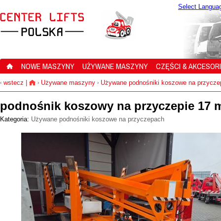
Select Langua
NOWE MASZYNY
UŻYWANE MASZYNY
CZĘŚCI & AKCESOR
wstecz
|
Używane maszyny
Używane podnośniki koszowe na przycze
‹
›
›
podnośnik koszowy na przyczepie 17 m 
Kategoria:
Używane podnośniki koszowe na przyczepach