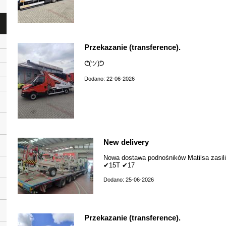
Przekazanie (transference).
ᕦ(ツ)ᕤ
Dodano: 22-06-2026
New delivery
Nowa dostawa podnośników Matilsa zasil
✔15T ✔17
Dodano: 25-06-2026
Przekazanie (transference).