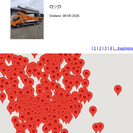
ᕦ(ツ)ᕤ
Dodano: 08-05-2026
|
1
|
2
|
3
|
4
|
...
|
następn