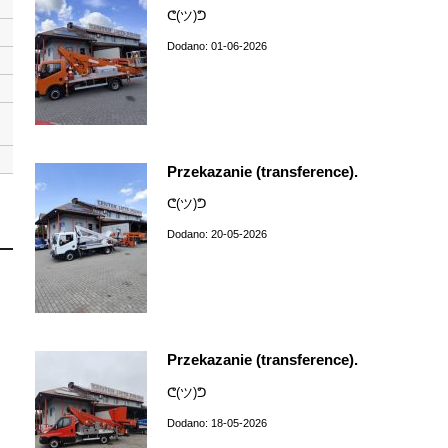
ᕦ(ツ)ᕤ
Dodano: 01-06-2026
Przekazanie (transference).
ᕦ(ツ)ᕤ
Dodano: 20-05-2026
Przekazanie (transference).
ᕦ(ツ)ᕤ
Dodano: 18-05-2026