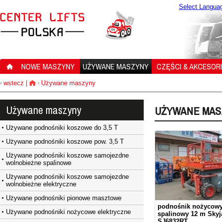
Select Langua
NOWE MASZYNY
UŻYWANE MASZYNY
CZĘŚCI & AKCESOR
wstecz
|
Używane maszyny
‹
›
Używane maszyny
UŻYWANE MAS
Używane podnośniki koszowe do 3,5 T
Używane podnośniki koszowe pow. 3,5 T
Używane podnośniki koszowe samojezdne
wolnobieżne spalinowe
Używane podnośniki koszowe samojezdne
wolnobieżne elektryczne
Używane podnośniki pionowe masztowe
podnośnik nożycowy
Używane podnośniki nożycowe elektryczne
spalinowy 12 m Skyj
SJ6832RT