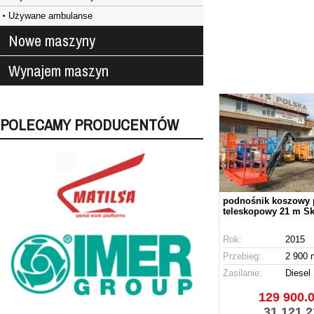
Używane ambulanse
Nowe maszyny
Wynajem maszyn
POLECAMY PRODUCENTÓW
podnośnik koszowy
teleskopowy 21 m S
Rok:
2015
Przebieg:
2 900 
Zasilanie:
Diesel
129 900.0
31 121.2