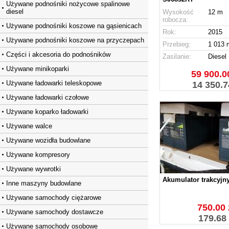
Używane podnośniki nożycowe spalinowe
diesel
Wysokość
12 m
robocza:
Używane podnośniki koszowe na gąsienicach
Rok:
2015
Używane podnośniki koszowe na przyczepach
Przebieg:
1 013 
Części i akcesoria do podnośników
Zasilanie:
Diesel
Uźywane minikoparki
59 900.00
Używane ładowarki teleskopowe
14 350.7
Używane ładowarki czołowe
Używane koparko ładowarki
Używane walce
Używane wozidła budowlane
Używane kompresory
Używane wywrotki
Akumulator trakcyjn
Inne maszyny budowlane
Używane samochody ciężarowe
750.00 
Używane samochody dostawcze
179.68
Używane samochody osobowe