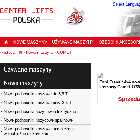
Select Langua
NOWE MASZYNY
UŻYWANE MASZYNY
CZĘŚCI & AKCESOR
wstecz
|
Nowe maszyny
COMET
‹
›
›
Używane maszyny
Nowe maszyny
Ford Transit 4x4 no
koszowy Comet 17/2/
Nowe podnośniki koszowe do 3,5 T
Sprzed
Nowe podnośniki koszowe pow. 3,5 T
Nowe podnośniki nożycowe elektryczne
Nowe podnośniki nożycowe spalinowe
Nowe podnośniki koszowe samojezdne
wolnobieżne elektryczne