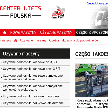
Select Langua
NOWE MASZYNY
UŻYWANE MASZYNY
CZĘŚCI & AKCESOR
wstecz
|
Używane maszyny
Części i akcesoria do podnośników
‹
›
›
Używane maszyny
CZĘŚCI I AKC
Używane podnośniki koszowe do 3,5 T
Używane podnośniki koszowe pow. 3,5 T
Używane podnośniki koszowe samojezdne
wolnobieżne spalinowe
Używane podnośniki koszowe samojezdne
wolnobieżne elektryczne
Używane podnośniki pionowe masztowe
Kosz rozkładany do 
Używane podnośniki nożycowe elektryczne
obrotowej lub sztyw
Panoramic Merlo PT