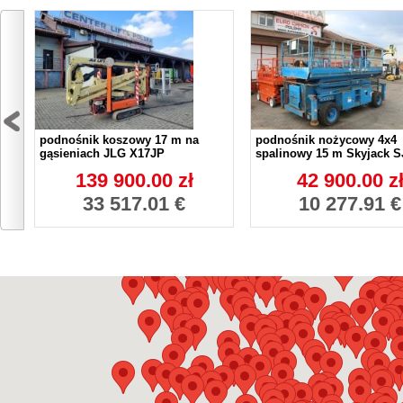
podnośnik koszowy 17 m na
podnośnik nożycowy 4x4
gąsieniach JLG X17JP
spalinowy 15 m Skyjack S
139 900.00 zł
42 900.00 z
33 517.01 €
10 277.91 €