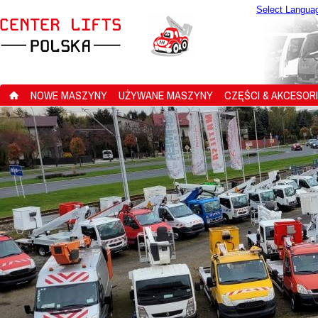
Select Langua
NOWE MASZYNY
UŻYWANE MASZYNY
CZĘŚCI & AKCESOR