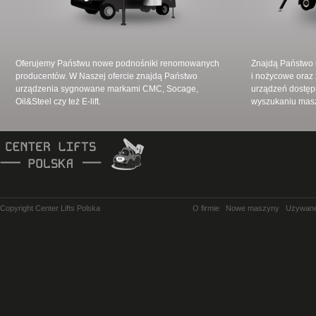
Oferujemy Państwu nowe podnośniki renomowanych
Znajdą Państwo
producentów. W Naszej ofercie znajdą Państwo
i nożycowe oraz 
urządzenia sygnowane markami CMC, Socage,
urządzeń dostęp
Oil&Steel czy też E-lift.
wyszukaniu masz
Copyright Center Lifts Polska
O firmie
Nowe maszyny
Używan