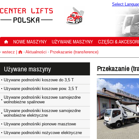
Select Langua
NOWE MASZYNY
UŻYWANE MASZYNY
CZĘŚCI & AKCESOR
wstecz
|
Aktualności
Przekazanie (transference)
‹
›
›
Przekazanie (tr
Używane maszyny
Używane podnośniki koszowe do 3,5 T
Używane podnośniki koszowe pow. 3,5 T
Używane podnośniki koszowe samojezdne
wolnobieżne spalinowe
Używane podnośniki koszowe samojezdne
wolnobieżne elektryczne
Używane podnośniki pionowe masztowe
Używane podnośniki nożycowe elektryczne