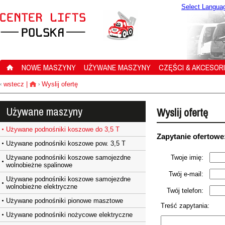
Select Langua
NOWE MASZYNY
UŻYWANE MASZYNY
CZĘŚCI & AKCESOR
wstecz
|
Wyslij ofertę
‹
›
Używane maszyny
Wyslij ofertę
Używane podnośniki koszowe do 3,5 T
Zapytanie ofertowe
Używane podnośniki koszowe pow. 3,5 T
Używane podnośniki koszowe samojezdne
Twoje imię:
wolnobieżne spalinowe
Twój e-mail:
Używane podnośniki koszowe samojezdne
wolnobieżne elektryczne
Twój telefon:
Używane podnośniki pionowe masztowe
Treść zapytania:
Używane podnośniki nożycowe elektryczne