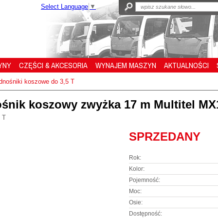
Select Language
▼
YNY
CZĘŚCI & AKCESORIA
WYNAJEM MASZYN
AKTUALNOŚCI
nośniki koszowe do 3,5 T
ośnik koszowy zwyżka 17 m Multitel MX
 T
SPRZEDANY
Rok:
Kolor:
Pojemność:
Moc:
Osie:
Dostępność: