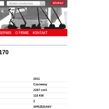
Wybierz producenta
SERWIS
O FIRMIE
KONTAKT
170
2011
Czerwony
2287 cm3
110 KM
2
SPRZEDANY