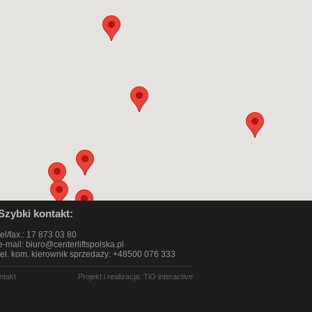
Szybki kontakt:
tel/fax.: 17 873 03 80
e-mail:
biuro@centerliftspolska.pl
tel. kom. kierownik sprzedaży: +48500 076 333
ntakt
Projekt i realizacja:
TiO interactive