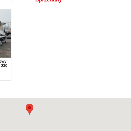
zowy
 230