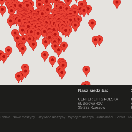
Nasz siedziba:
CENTER LIFTS POLSKA
ul. Borowa 42C
35-232 Rzeszów
O firmie
Nowe maszyny
Używane maszyny
Wynajem maszyn
Aktualności
Serwis
Ko