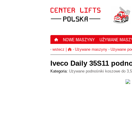
NOWE MASZYNY
UŻYWANE MASZ
wstecz
|
Używane maszyny
Używane pod
‹
›
›
Iveco Daily 35S11 podn
Kategoria:
Używane podnośniki koszowe do 3,5