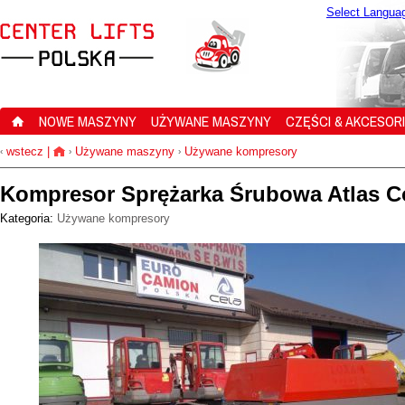
Select Langua
NOWE MASZYNY
UŻYWANE MASZYNY
CZĘŚCI & AKCESOR
wstecz
|
Używane maszyny
Używane kompresory
‹
›
›
Kompresor Sprężarka Śrubowa Atlas 
Kategoria:
Używane kompresory