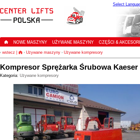
Select Langua
NOWE MASZYNY
UŻYWANE MASZYNY
CZĘŚCI & AKCESOR
wstecz
|
Używane maszyny
Używane kompresory
‹
›
›
Kompresor Sprężarka Śrubowa Kaeser
Kategoria:
Używane kompresory