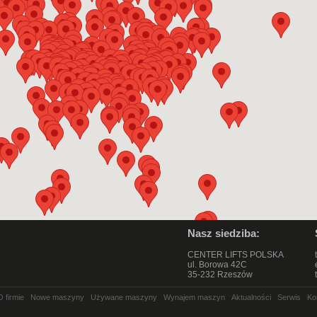
Nasz siedziba:
CENTER LIFTS POLSKA
ul. Borowa 42C
35-232 Rzeszów
O firmie
Nowe maszyny
Używane maszyny
Wynajem maszyn
Aktualności
Serwis
Ko