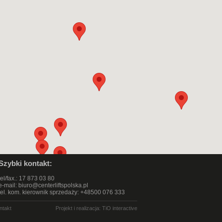
Szybki kontakt:
tel/fax.: 17 873 03 80
e-mail:
biuro@centerliftspolska.pl
tel. kom. kierownik sprzedaży: +48500 076 333
ntakt
Projekt i realizacja:
TiO interactive