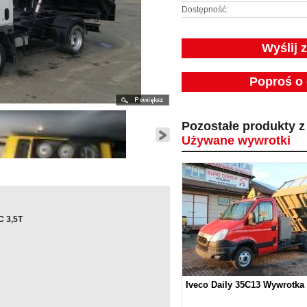
Dostępność:
Wyślij 
Poproś o 
Pozostałe produkty z 
Używane wywrotki
C 3,5T
Iveco Daily 35C13 Wywrotka