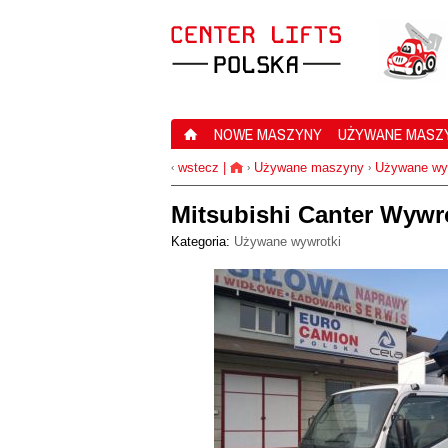
NOWE MASZYNY
UŻYWANE MASZ
wstecz
|
Używane maszyny
Używane wy
‹
›
›
Mitsubishi Canter Wywr
Kategoria:
Używane wywrotki