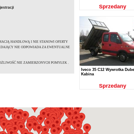
Sprzedany
estracji
MACJĄ HANDLOWĄ I NIE STANOWI OFERTY
RZEDAJĄCY NIE ODPOWIADA ZA EWENTUALNE
OŻLIWOŚĆ NIE ZAMIERZONYCH POMYŁEK .
Iveco 35 C12 Wywrotka Dube
Kabina
Sprzedany