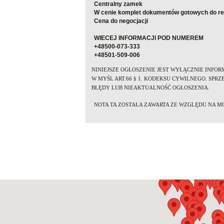
Centralny zamek
W cenie komplet dokumentów gotowych do rej
Cena do negocjacji
WIECEJ INFORMACJI POD NUMEREM
+48500-073-333
+48501-509-006
NINIEJSZE OG
ŁOSZENIE JEST WYŁĄCZNIE INFOR
W MYŚL ART.66 § 1. KODEKSU CYWILNEGO. SP
BŁĘDY LUB NIEAKTUALNOŚĆ OGŁOSZENIA.
NOTA TA ZOSTAŁA ZAWARTA ZE WZGLĘDU NA M