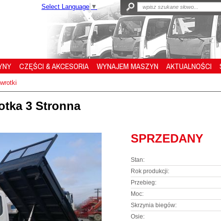
Select Language
▼
YNY
CZĘŚCI & AKCESORIA
WYNAJEM MASZYN
AKTUALNOŚCI
wrotki
otka 3 Stronna
SPRZEDANY
Stan:
Rok produkcji:
Przebieg:
Moc:
Skrzynia biegów:
Osie: