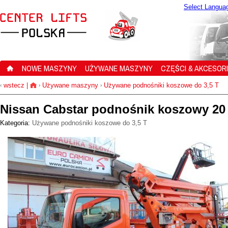
Select Langua
NOWE MASZYNY
UŻYWANE MASZYNY
CZĘŚCI & AKCESOR
wstecz
|
Używane maszyny
Używane podnośniki koszowe do 3,5 T
‹
›
›
Nissan Cabstar podnośnik koszowy 2
Kategoria:
Używane podnośniki koszowe do 3,5 T