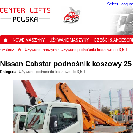
Select Langua
NOWE MASZYNY
UŻYWANE MASZYNY
CZĘŚCI & AKCESOR
wstecz
|
Używane maszyny
Używane podnośniki koszowe do 3,5 T
‹
›
›
Nissan Cabstar podnośnik koszowy 2
Kategoria:
Używane podnośniki koszowe do 3,5 T