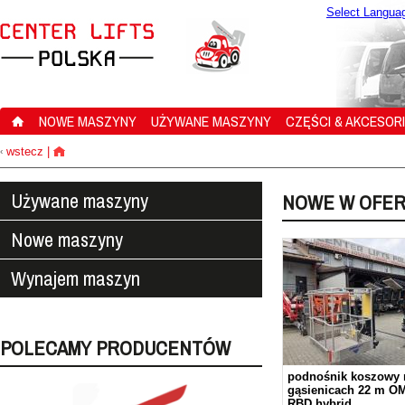
Select Langua
NOWE MASZYNY
UŻYWANE MASZYNY
CZĘŚCI & AKCESOR
wstecz
|
‹
Używane maszyny
NOWE W OFER
Nowe maszyny
Wynajem maszyn
POLECAMY PRODUCENTÓW
podnośnik koszowy 
gąsienicach 22 m O
RBD hybrid