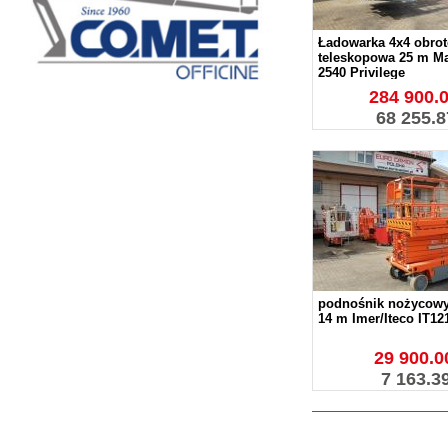
Ładowarka 4x4 obro
teleskopowa 25 m M
2540 Privilege
284 900.0
68 255.8
podnośnik nożycowy
14 m Imer/Iteco IT12
29 900.00
7 163.3