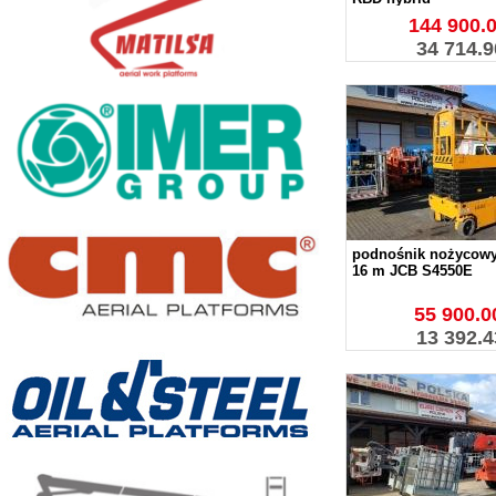
144 900.0
34 714.9
podnośnik nożycowy
16 m JCB S4550E
55 900.00
13 392.4