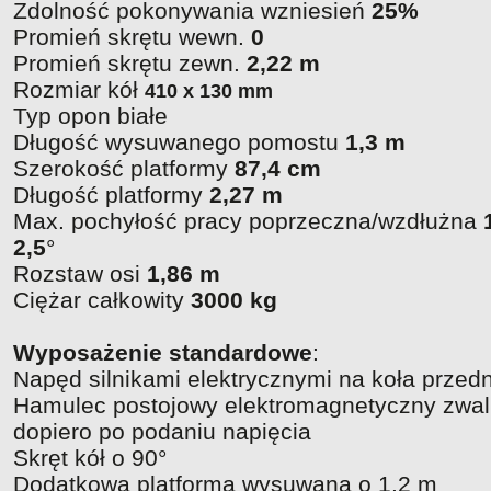
Zdolność pokonywania wzniesień
25%
Promień skrętu wewn.
0
Promień skrętu zewn.
2,22 m
Rozmiar kół
410 x 130 mm
Typ opon białe
Długość wysuwanego pomostu
1,3 m
Szerokość platformy
87,4 cm
Długość platformy
2,27 m
Max. pochyłość pracy poprzeczna/wzdłużna
2,5
°
Rozstaw osi
1,86 m
Ciężar całkowity
3000 kg
Wyposażenie standardowe
:
Napęd silnikami elektrycznymi na koła przed
Hamulec postojowy elektromagnetyczny zwal
dopiero po podaniu napięcia
Skręt kół o 90°
Dodatkowa platforma wysuwana o 1.2 m