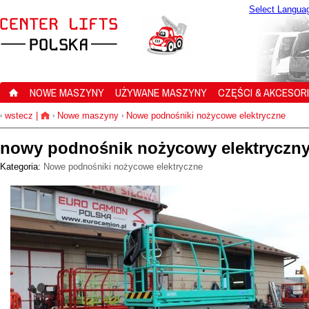
Select Langua
NOWE MASZYNY
UŻYWANE MASZYNY
CZĘŚCI & AKCESOR
wstecz
|
Nowe maszyny
Nowe podnośniki nożycowe elektryczne
‹
›
›
nowy podnośnik nożycowy elektryczny
Kategoria:
Nowe podnośniki nożycowe elektryczne