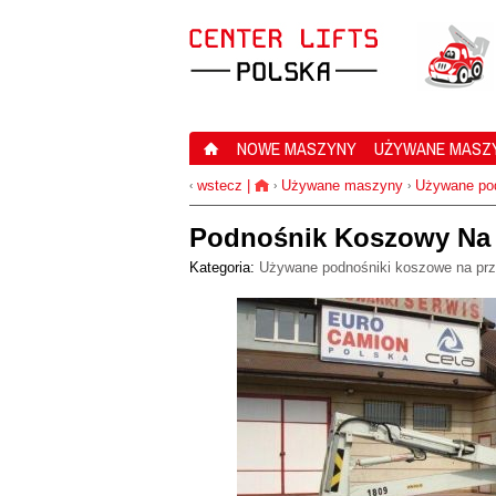
NOWE MASZYNY
UŻYWANE MASZ
wstecz
|
Używane maszyny
Używane pod
‹
›
›
Podnośnik Koszowy Na 
Kategoria:
Używane podnośniki koszowe na pr