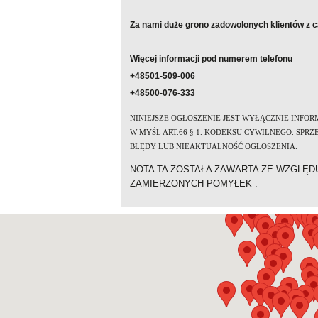
Za nami duże grono zadowolonych klientów z ca
Więcej informacji pod numerem telefonu
+48501-509-006
+48500-076-333
NINIEJSZE OG
ŁOSZENIE JEST WYŁĄCZNIE INFOR
W MYŚL ART.66 § 1. KODEKSU CYWILNEGO. SP
BŁĘDY LUB NIEAKTUALNOŚĆ OGŁOSZENIA.
NOTA TA ZOSTAŁA ZAWARTA ZE WZGLĘD
ZAMIERZONYCH POMYŁEK .