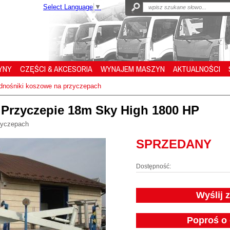
Select Language
▼
YNY
CZĘŚCI & AKCESORIA
WYNAJEM MASZYN
AKTUALNOŚCI
nośniki koszowe na przyczepach
Przyczepie 18m Sky High 1800 HP
zyczepach
SPRZEDANY
Dostępność:
Wyślij 
Poproś o 