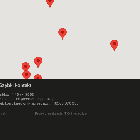
Szybki kontakt:
tel/fax.: 17 873 03 80
e-mail:
biuro@centerliftspolska.pl
tel. kom. kierownik sprzedaży: +48500 076 333
ntakt
Projekt i realizacja:
TiO interactive