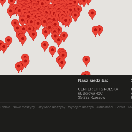
Nasz siedziba:
CENTER LIFTS POLSKA
ul. Borowa 42C
35-232 Rzeszów
O firmie
Nowe maszyny
Używane maszyny
Wynajem maszyn
Aktualności
Serwis
Ko