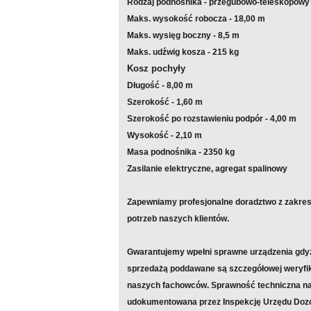
Rodzaj podnośnika - przegubowo-teleskopowy
Maks. wysokość robocza - 18,00 m
Maks. wysięg boczny - 8,5 m
Maks. udźwig kosza - 215 kg
Kosz pochyły
Długość - 8,00 m
Szerokość - 1,60 m
Szerokość po rozstawieniu podpór - 4,00 m
Wysokość - 2,10 m
Masa podnośnika - 2350 kg
Zasilanie elektryczne, agregat spalinowy
Zapewniamy profesjonalne doradztwo z zakres
potrzeb naszych klientów.
Gwarantujemy wpełni sprawne urządzenia gdyż
sprzedażą poddawane są szczegółowej weryf
naszych fachowców. Sprawność techniczna nas
udokumentowana przez Inspekcję Urzędu Dozo