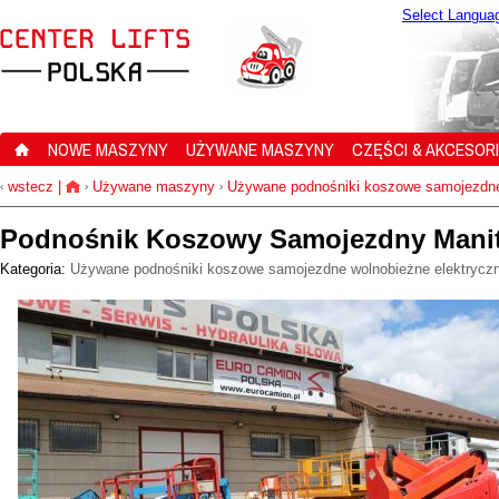
Select Langua
NOWE MASZYNY
UŻYWANE MASZYNY
CZĘŚCI & AKCESOR
wstecz
|
Używane maszyny
Używane podnośniki koszowe samojezdne
‹
›
›
Podnośnik Koszowy Samojezdny Mani
Kategoria:
Używane podnośniki koszowe samojezdne wolnobieżne elektrycz