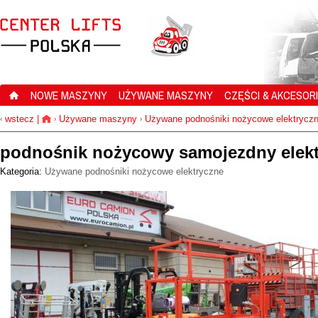
NOWE MASZYNY
UŻYWANE MASZYNY
CZĘŚCI & AKCESOR
wstecz
|
Używane maszyny
Używane podnośniki nożycowe elektrycz
‹
›
›
podnośnik nożycowy samojezdny elektr
Kategoria:
Używane podnośniki nożycowe elektryczne