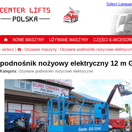
Select Langua
NOWE MASZYNY
UŻYWANE MASZYNY
CZĘŚCI & AKCESOR
wstecz
|
Używane maszyny
Używane podnośniki nożycowe elektrycz
‹
›
›
podnośnik nożyowy elektryczny 12 m 
Kategoria:
Używane podnośniki nożycowe elektryczne